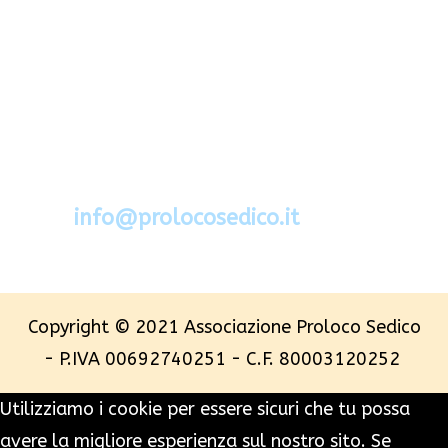
Via Segato 2 - 32036 Sedico - Belluno
Cel.388.6994734
mail:
info@prolocosedico.it
Copyright © 2021 Associazione Proloco Sedico
- P.IVA 00692740251 - C.F. 80003120252
Utilizziamo i cookie per essere sicuri che tu possa
avere la migliore esperienza sul nostro sito. Se