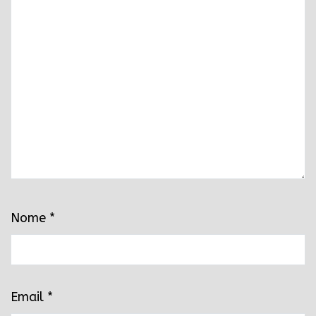
Nome
*
Email
*