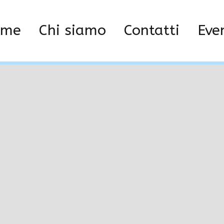
24-01-31 ore 11.36.58_
ome
Chi siamo
Contatti
Eve
e 11.36.58_1073806f