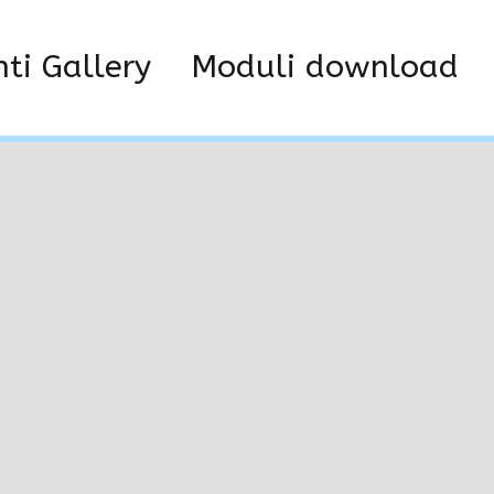
1073806f
nti Gallery
Moduli download