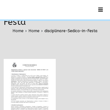
Vai
disciplinare-Sedico-in-
al
contenuto
Festa
Home
Home
disciplinare-Sedico-in-Festa