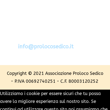
Via Segato 2 - 32036 Sedico - Belluno
Cel.388.6994734
mail:
info@prolocosedico.it
Copyright © 2021 Associazione Proloco Sedico
- P.IVA 00692740251 - C.F. 80003120252
Utilizziamo i cookie per essere sicuri che tu possa
avere la migliore esperienza sul nostro sito. Se
continui ad utilizzare questo sito noi assumiamo che