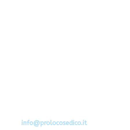
Via Segato 2 - 32036 Sedico - Belluno
Cel.388.6994734
mail:
info@prolocosedico.it