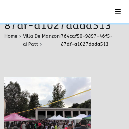
Vai
764caf50-9897-46f5-
al
contenuto
87df-a1027dada513
Home
Villa De Manzoni
764caf50-9897-46f5-
ai Patt
87df-a1027dada513