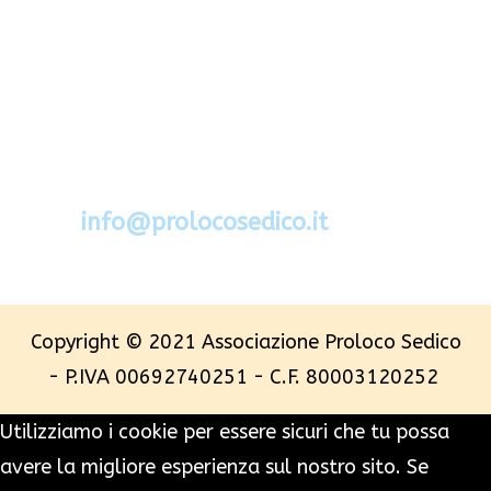
Via Segato 2 - 32036 Sedico - Belluno
Cel.388.6994734
mail:
info@prolocosedico.it
Copyright © 2021 Associazione Proloco Sedico
- P.IVA 00692740251 - C.F. 80003120252
Utilizziamo i cookie per essere sicuri che tu possa
avere la migliore esperienza sul nostro sito. Se