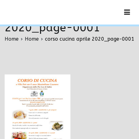
Vai
corso cucina aprile
al
contenuto
2020_page-0001
Home
Home
corso cucina aprile 2020_page-0001