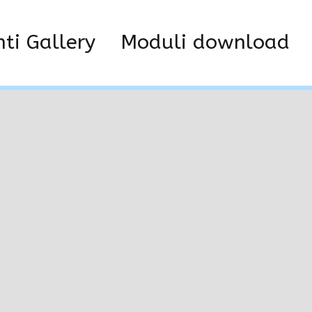
Home
Gallery
panoramiche sedico
nti Gallery
Moduli download