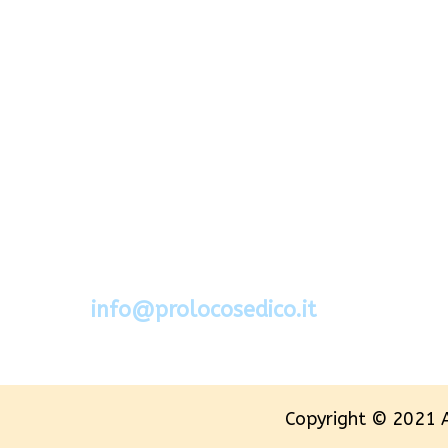
Via Segato 2 - 32036 Sedico - Belluno
Cel.388.6994734
mail:
info@prolocosedico.it
Copyright © 2021 