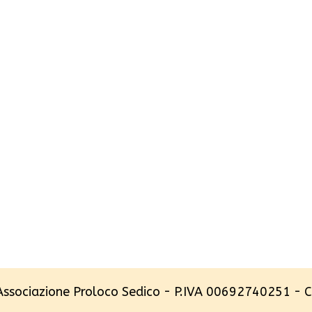
Associazione Proloco Sedico - P.IVA 00692740251 -