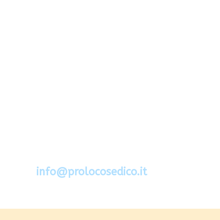
Via Segato 2 - 32036 Sedico - Belluno
Cel.388.6994734
mail:
info@prolocosedico.it